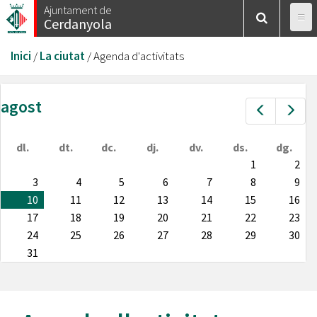
Vés
Ajuntament de
Cerdanyola
al
contingut
Esteu
Inici
/
La ciutat
/
Agenda d'activitats
aquí
agost
Prev
Nex
dl.
dt.
dc.
dj.
dv.
ds.
dg.
1
2
3
4
5
6
7
8
9
10
11
12
13
14
15
16
17
18
19
20
21
22
23
24
25
26
27
28
29
30
31