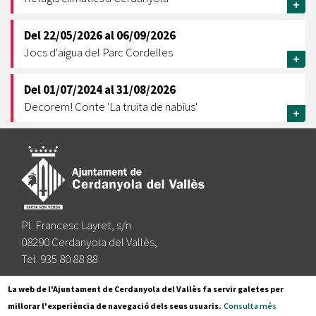
+
Del
22/05/2026
al
06/09/2026
Jocs d'aigua del Parc Cordelles
+
Del
01/07/2024
al
31/08/2026
Decorem! Conte 'La truita de nabius'
+
Pl. Francesc Layret, s/n
08290 Cerdanyola del Vallès,
Tel. 935 80 88 88
Segueix-nos a:
La web de l'Ajuntament de Cerdanyola del Vallès fa servir galetes per
millorar l'experiència de navegació dels seus usuaris.
Consulta més