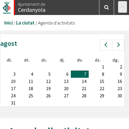
Vés
Ajuntament de
Cerdanyola
al
contingut
Esteu
Inici
/
La ciutat
/
Agenda d'activitats
aquí
agost
Prev
Nex
dl.
dt.
dc.
dj.
dv.
ds.
dg.
1
2
3
4
5
6
7
8
9
10
11
12
13
14
15
16
17
18
19
20
21
22
23
24
25
26
27
28
29
30
31