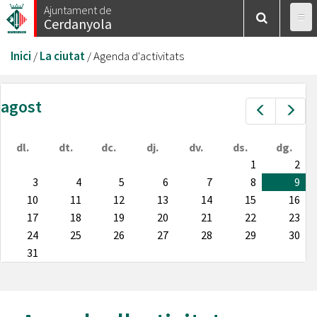
Vés
Ajuntament de
Cerdanyola
al
contingut
Esteu
Inici
/
La ciutat
/
Agenda d'activitats
aquí
agost
Prev
Nex
dl.
dt.
dc.
dj.
dv.
ds.
dg.
1
2
3
4
5
6
7
8
9
10
11
12
13
14
15
16
17
18
19
20
21
22
23
24
25
26
27
28
29
30
31