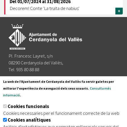
Del
01/07/2024
al
31/08/2026
Decorem! Conte 'La truita de nabius'
+
Pl. Francesc Layret, s/n
08290 Cerdanyola del Vallès,
Tel. 935 80 88 88
Segueix-nos a:
La web de l'Ajuntament de Cerdanyola del Vallès fa servir galetes per
millorar l'experiència de navegació dels seus usuaris.
Consulta més
informació
.
Subscriu-te al nostre butlletí
Cookies funcionals
Cookies necessaries per el funcionament correcte de la web
Cookies analítiques
|
|
|
Inici
Avís legal
Protecció de dades
Mapa del lloc
Anàlisis d'estadístiques que permeten millorar els serveis del