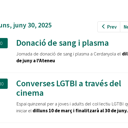
Oberta la convocatòria d'Ajuts per a l'autoocupació
jove 2026
Cerdanyola opta a més de 5 milions d'euros del Pla de
luns, juny 30, 2025
Prev
N
Barris per transformar les Fontetes, Quatre Cantons i
l'entorn de l'avinguda Catalunya
Donació de sang i plasma
30
El FIT presenta el cartell de la seva 16a edició i dona el
tret de sortida al festival
Jornada de donació de sang i plasma a Cerdanyola el
dil
de juny a l'Ateneu
L’Ajuntament reparteix ulleres gratuïtes per veure
l'eclipsi solar
Converses LGTBI a través del
30
cinema
Espai quinzenal per a joves i adults del col·lectiu LGTBI 
iniciar el
dilluns 10 de març i finalitzarà al 30 de juny.