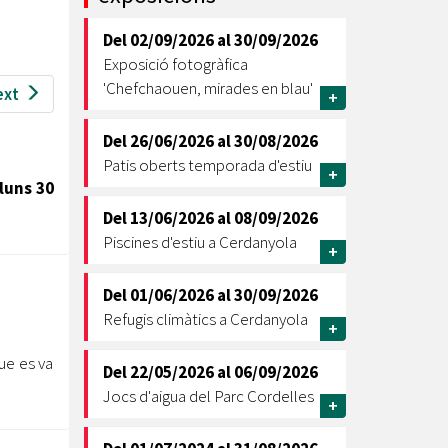
Ètica i Integritat
Del
02/09/2026
al
30/09/2026
Entitats
Exposició fotogràfica
Retiment de Comptes
'Chefchaouen, mirades en blau'
ext
+
Equipaments
Accés a Informació Pública
Del
26/06/2026
al
30/08/2026
Patis oberts temporada d'estiu
+
Mercats Municipals
luns 30
Dades Obertes
Del
13/06/2026
al
08/09/2026
Webs Municipals
Catàleg de Serveis i Tràmits
Piscines d'estiu a Cerdanyola
+
Del
01/06/2026
al
30/09/2026
Refugis climàtics a Cerdanyola
+
que es va
Del
22/05/2026
al
06/09/2026
Jocs d'aigua del Parc Cordelles
+