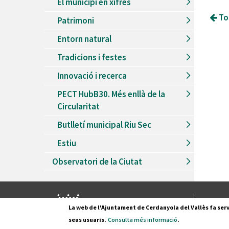
El municipi en xifres
Tor
Patrimoni
Entorn natural
Tradicions i festes
Innovació i recerca
PECT HubB30. Més enllà de la
Circularitat
Butlletí municipal Riu Sec
Estiu
Observatori de la Ciutat
Pl. Fran
La web de l'Ajuntament de Cerdanyola del Vallès fa serv
08290 C
seus usuaris.
Consulta més informació
.