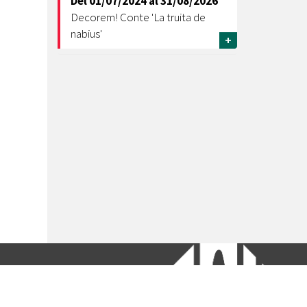
Del
01/07/2024
al
31/08/2026
Decorem! Conte 'La truita de
nabius'
+