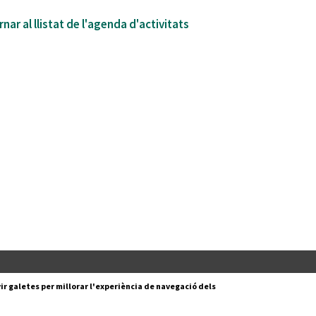
nar al llistat de l'agenda d'activitats
Segueix-nos a:
cesc Layret, s/n
ir galetes per millorar l'experiència de navegació dels
erdanyola del Vallès,