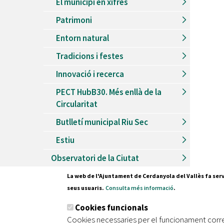
El municipi en xifres
Patrimoni
Entorn natural
Tradicions i festes
Innovació i recerca
PECT HubB30. Més enllà de la
Circularitat
Butlletí municipal Riu Sec
Estiu
Observatori de la Ciutat
La web de l'Ajuntament de Cerdanyola del Vallès fa serv
seus usuaris.
Consulta més informació
.
Pl. Fran
Cookies funcionals
08290 C
Cookies necessaries per el funcionament corr