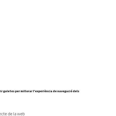
ir galetes per millorar l'experiència de navegació dels
Segueix-nos a:
cesc Layret, s/n
erdanyola del Vallès,
ecte de la web