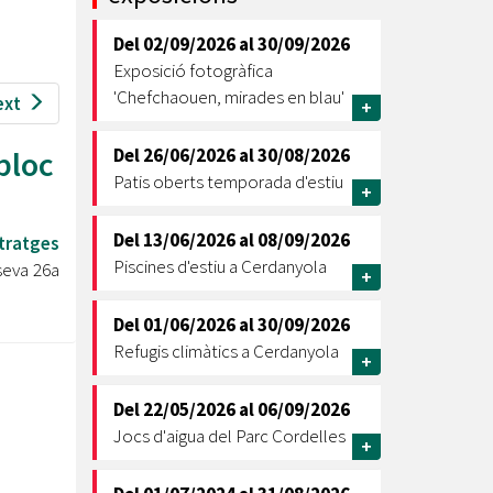
Ètica i Integritat
Del
02/09/2026
al
30/09/2026
Entitats
Exposició fotogràfica
Retiment de Comptes
'Chefchaouen, mirades en blau'
ext
+
Equipaments
Accés a Informació Pública
bloc
Del
26/06/2026
al
30/08/2026
Patis oberts temporada d'estiu
+
Mercats Municipals
Dades Obertes
Del
13/06/2026
al
08/09/2026
tratges
Webs Municipals
Catàleg de Serveis i Tràmits
Piscines d'estiu a Cerdanyola
 seva 26a
+
Del
01/06/2026
al
30/09/2026
Refugis climàtics a Cerdanyola
+
Del
22/05/2026
al
06/09/2026
Jocs d'aigua del Parc Cordelles
+