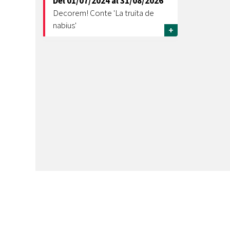
Del
01/07/2024
al
31/08/2026
Decorem! Conte 'La truita de
nabius'
+