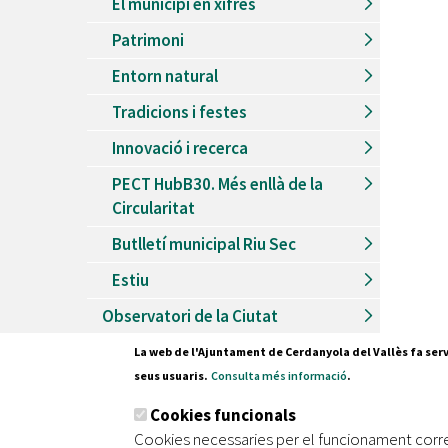
El municipi en xifres
Patrimoni
Entorn natural
Tradicions i festes
Innovació i recerca
PECT HubB30. Més enllà de la
Circularitat
Butlletí municipal Riu Sec
Estiu
Observatori de la Ciutat
La web de l'Ajuntament de Cerdanyola del Vallès fa serv
seus usuaris.
Consulta més informació
.
Pl. Fran
Cookies funcionals
08290 C
Cookies necessaries per el funcionament corr