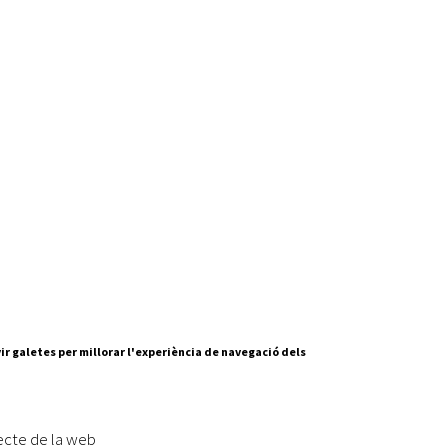
ir galetes per millorar l'experiència de navegació dels
Segueix-nos a:
cesc Layret, s/n
erdanyola del Vallès,
ecte de la web