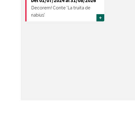
Del
01/07/2024
al
31/08/2026
Decorem! Conte 'La truita de
nabius'
+