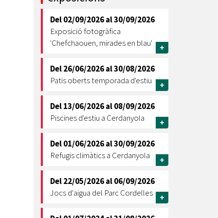
Ètica i Integritat
Del
02/09/2026
al
30/09/2026
Entitats
Exposició fotogràfica
Retiment de Comptes
'Chefchaouen, mirades en blau'
+
Equipaments
Accés a Informació Pública
Del
26/06/2026
al
30/08/2026
Patis oberts temporada d'estiu
+
Mercats Municipals
Dades Obertes
Del
13/06/2026
al
08/09/2026
Webs Municipals
Catàleg de Serveis i Tràmits
Piscines d'estiu a Cerdanyola
+
Del
01/06/2026
al
30/09/2026
Refugis climàtics a Cerdanyola
+
Del
22/05/2026
al
06/09/2026
Jocs d'aigua del Parc Cordelles
+