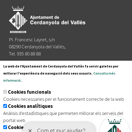
Pl. Francesc Layret, s/n
08290 Cerdanyola del Vallès,
Tel. 935 80 88 88
Segueix-nos a:
La web de l'Ajuntament de Cerdanyola del Vallès fa servir galetes per
millorar l'experiència de navegació dels seus usuaris.
Consulta més
informació
.
Subscriu-te al nostre butlletí
Cookies funcionals
Cookies necessaries per el funcionament correcte de la web
Cookies analítiques
|
|
|
Inici
Avís legal
Protecció de dades
Mapa del lloc
Anàlisis d'estadístiques que permeten millorar els serveis del
|
Accessibilitat
portal web
Cookies publicitàries