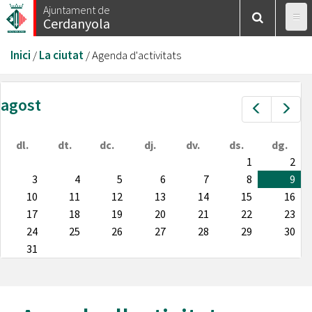
Vés
Ajuntament de
Cerdanyola
al
contingut
Esteu
Inici
/
La ciutat
/
Agenda d'activitats
aquí
agost
Prev
Nex
dl.
dt.
dc.
dj.
dv.
ds.
dg.
1
2
3
4
5
6
7
8
9
10
11
12
13
14
15
16
17
18
19
20
21
22
23
24
25
26
27
28
29
30
31