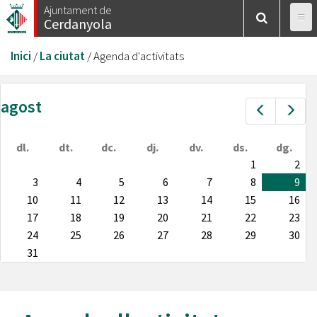
Vés
Ajuntament de
Cerdanyola
al
contingut
Esteu
Inici
/
La ciutat
/
Agenda d'activitats
aquí
agost
Prev
Nex
dl.
dt.
dc.
dj.
dv.
ds.
dg.
1
2
3
4
5
6
7
8
9
10
11
12
13
14
15
16
17
18
19
20
21
22
23
24
25
26
27
28
29
30
31