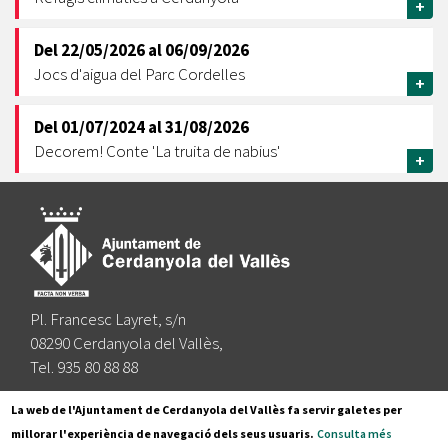
+
Del
22/05/2026
al
06/09/2026
Jocs d'aigua del Parc Cordelles
+
Del
01/07/2024
al
31/08/2026
Decorem! Conte 'La truita de nabius'
+
Pl. Francesc Layret, s/n
08290 Cerdanyola del Vallès,
Tel. 935 80 88 88
Segueix-nos a:
La web de l'Ajuntament de Cerdanyola del Vallès fa servir galetes per
millorar l'experiència de navegació dels seus usuaris.
Consulta més