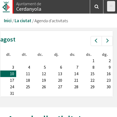
Vés
Ajuntament de
Cerdanyola
al
contingut
Esteu
Inici
/
La ciutat
/
Agenda d'activitats
aquí
agost
Prev
Nex
dl.
dt.
dc.
dj.
dv.
ds.
dg.
1
2
3
4
5
6
7
8
9
10
11
12
13
14
15
16
17
18
19
20
21
22
23
24
25
26
27
28
29
30
31