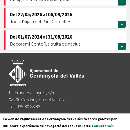
+
Del
22/05/2026
al
06/09/2026
Jocs d'aigua del Parc Cordelles
+
Del
01/07/2024
al
31/08/2026
Decorem! Conte 'La truita de nabius'
+
Pl. Francesc Layret, s/n
08290 Cerdanyola del Vallès,
Tel. 935 80 88 88
Segueix-nos a:
La web de l'Ajuntament de Cerdanyola del Vallès fa servir galetes per
millorar l'experiència de navegació dels seus usuaris.
Consulta més