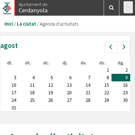
Vés
Ajuntament de
Cerdanyola
al
contingut
Esteu
Inici
/
La ciutat
/
Agenda d'activitats
aquí
agost
Prev
Nex
dl.
dt.
dc.
dj.
dv.
ds.
dg.
1
2
3
4
5
6
7
8
9
10
11
12
13
14
15
16
17
18
19
20
21
22
23
24
25
26
27
28
29
30
31