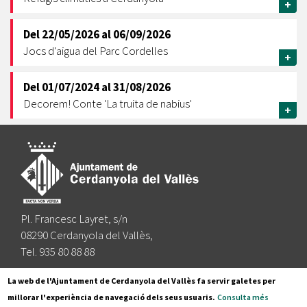
+
Del
22/05/2026
al
06/09/2026
Jocs d'aigua del Parc Cordelles
+
Del
01/07/2024
al
31/08/2026
Decorem! Conte 'La truita de nabius'
+
Pl. Francesc Layret, s/n
08290 Cerdanyola del Vallès,
Tel. 935 80 88 88
Segueix-nos a:
La web de l'Ajuntament de Cerdanyola del Vallès fa servir galetes per
millorar l'experiència de navegació dels seus usuaris.
Consulta més