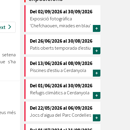
Ètica i Integritat
Del
02/09/2026
al
30/09/2026
Entitats
Exposició fotogràfica
Retiment de Comptes
'Chefchaouen, mirades en blau'
ext
+
Equipaments
Accés a Informació Pública
Del
26/06/2026
al
30/08/2026
Patis oberts temporada d'estiu
+
Mercats Municipals
 setena
Dades Obertes
que s’ha
Del
13/06/2026
al
08/09/2026
Webs Municipals
Catàleg de Serveis i Tràmits
Piscines d'estiu a Cerdanyola
+
Del
01/06/2026
al
30/09/2026
Refugis climàtics a Cerdanyola
+
Del
22/05/2026
al
06/09/2026
leus més
Jocs d'aigua del Parc Cordelles
+