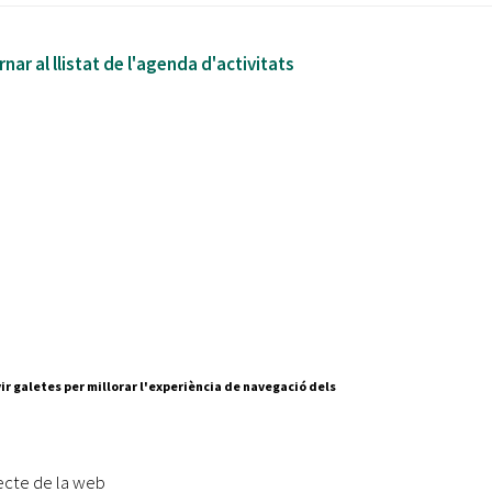
nar al llistat de l'agenda d'activitats
ir galetes per millorar l'experiència de navegació dels
Segueix-nos a:
cesc Layret, s/n
erdanyola del Vallès,
ecte de la web