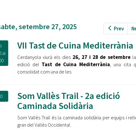
Oberta la convocatòria d'Ajuts per a l'autoocupació
jove 2026
Cerdanyola opta a més de 5 milions d'euros del Pla de
sabte, setembre 27, 2025
Prev
N
Barris per transformar les Fontetes, Quatre Cantons i
l'entorn de l'avinguda Catalunya
VII Tast de Cuina Mediterrània
l
El FIT presenta el cartell de la seva 16a edició i dona el
0
al
tret de sortida al festival
Cerdanyola viurà els dies
26, 27 i 28 de setembre
la
00
edició del
Tast de Cuina Mediterrània
, una cita 
L’Ajuntament reparteix ulleres gratuïtes per veure
consolidat com una de les
l'eclipsi solar
Som Vallès Trail - 2a edició
00
Caminada Solidària
Som Vallès Trail és la caminada solidària per equips i rel
gran del Vallès Occidental.