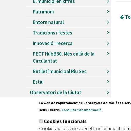
El municipi en xifres
Patrimoni
Tor
Entorn natural
Tradicions i festes
Innovació i recerca
PECT HubB30. Més enllà de la
Circularitat
Butlletí municipal Riu Sec
Estiu
Observatori de la Ciutat
La web de l'Ajuntament de Cerdanyola del Vallès fa serv
seus usuaris.
Consulta més informació
.
Pl. Fran
Cookies funcionals
08290 C
Cookies necessaries per el funcionament corr