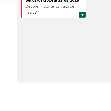
Del
01/07/2024
al
31/08/2026
Decorem! Conte 'La truita de
nabius'
+