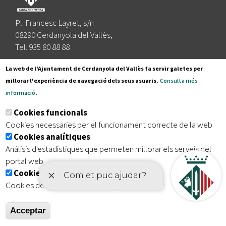
Pl. Francesc Layret, s/n
08290 Cerdanyola del Vallès,
Tel. 935 80 88 88
Segueix-nos a:
La web de l'Ajuntament de Cerdanyola del Vallès fa servir galetes per
millorar l'experiència de navegació dels seus usuaris.
Consulta més
informació
.
Subscriu-te al nostre butlletí
Cookies funcionals
Cookies necessaries per el funcionament correcte de la web
Cookies analítiques
|
|
|
Inici
Avís legal
Protecció de dades
Mapa del lloc
Anàlisis d'estadístiques que permeten millorar els serveis del
|
Accessibilitat
portal web
Cookies publicitàries
Cookies de tercers amb finalitat publicitària
Acceptar