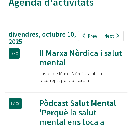
Agenda d'activitats
divendres, octubre 10,
Prev
Next
2025
II Marxa Nòrdica i salut
9:30
mental
Tastet de Marxa Nòrdica amb un
recorregut per Collserola.
Pòdcast Salut Mental
17:00
'Perquè la salut
mental ens toca a