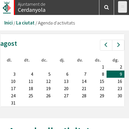
Vés
Ajuntament de
Cerdanyola
al
contingut
Esteu
Inici
/
La ciutat
/
Agenda d'activitats
aquí
agost
Prev
Nex
dl.
dt.
dc.
dj.
dv.
ds.
dg.
1
2
3
4
5
6
7
8
9
10
11
12
13
14
15
16
17
18
19
20
21
22
23
24
25
26
27
28
29
30
31