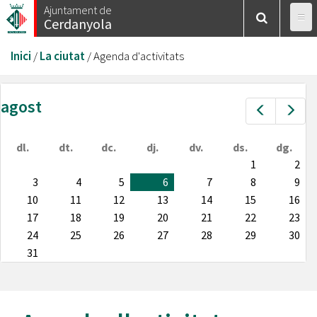
Vés
Ajuntament de
Cerdanyola
al
contingut
Esteu
Inici
/
La ciutat
/
Agenda d'activitats
aquí
agost
Prev
Nex
dl.
dt.
dc.
dj.
dv.
ds.
dg.
1
2
3
4
5
6
7
8
9
10
11
12
13
14
15
16
17
18
19
20
21
22
23
24
25
26
27
28
29
30
31