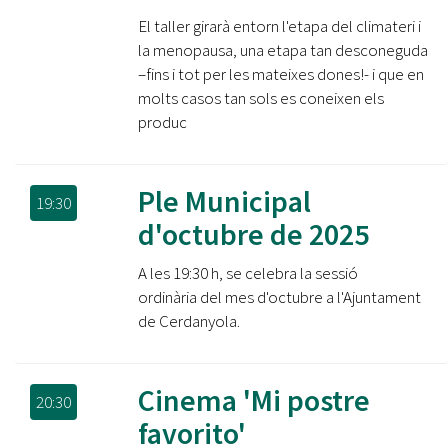
El taller girarà entorn l'etapa del climateri i
la menopausa, una etapa tan desconeguda
–fins i tot per les mateixes dones!- i que en
molts casos tan sols es coneixen els
produc
Ple Municipal
19:30
d'octubre de 2025
A les 19:30 h, se celebra la sessió
ordinària del mes d'octubre a l'Ajuntament
de Cerdanyola.
Cinema 'Mi postre
20:30
favorito'