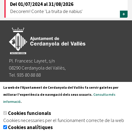
Del
01/07/2024
al
31/08/2026
Decorem! Conte 'La truita de nabius'
+
Pl. Francesc Layret, s/n
08290 Cerdanyola del Vallès,
Tel. 935 80 88 88
Segueix-nos a:
La web de l'Ajuntament de Cerdanyola del Vallès fa servir galetes per
millorar l'experiència de navegació dels seus usuaris.
Consulta més
informació
.
Subscriu-te al nostre butlletí
Cookies funcionals
Cookies necessaries per el funcionament correcte de la web
Cookies analítiques
|
|
|
Inici
Avís legal
Protecció de dades
Mapa del lloc