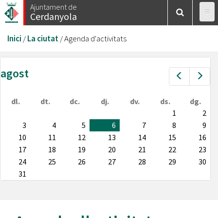
Vés
Ajuntament de
Cerdanyola
al
contingut
Esteu
Inici
/
La ciutat
/
Agenda d'activitats
aquí
agost
Prev
Nex
dl.
dt.
dc.
dj.
dv.
ds.
dg.
1
2
3
4
5
6
7
8
9
10
11
12
13
14
15
16
17
18
19
20
21
22
23
24
25
26
27
28
29
30
31