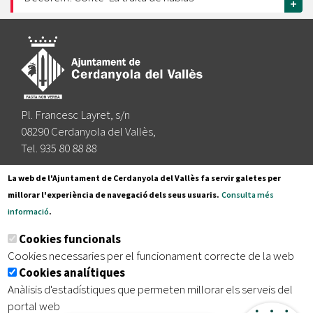
+
Pl. Francesc Layret, s/n
08290 Cerdanyola del Vallès,
Tel. 935 80 88 88
Segueix-nos a:
La web de l'Ajuntament de Cerdanyola del Vallès fa servir galetes per
millorar l'experiència de navegació dels seus usuaris.
Consulta més
informació
.
Subscriu-te al nostre butlletí
Cookies funcionals
Cookies necessaries per el funcionament correcte de la web
Cookies analítiques
|
|
|
Inici
Avís legal
Protecció de dades
Mapa del lloc
Anàlisis d'estadístiques que permeten millorar els serveis del
|
Accessibilitat
portal web