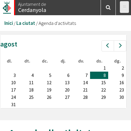
Vés
Ajuntament de
Cerdanyola
al
contingut
Esteu
Inici
/
La ciutat
/
Agenda d'activitats
aquí
agost
Prev
Nex
dl.
dt.
dc.
dj.
dv.
ds.
dg.
1
2
3
4
5
6
7
8
9
10
11
12
13
14
15
16
17
18
19
20
21
22
23
24
25
26
27
28
29
30
31