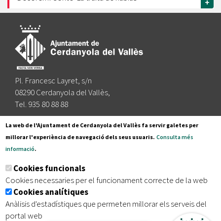
+
Pl. Francesc Layret, s/n
08290 Cerdanyola del Vallès,
Tel. 935 80 88 88
Segueix-nos a:
La web de l'Ajuntament de Cerdanyola del Vallès fa servir galetes per
millorar l'experiència de navegació dels seus usuaris.
Consulta més
informació
.
Subscriu-te al nostre butlletí
Cookies funcionals
Cookies necessaries per el funcionament correcte de la web
Cookies analítiques
|
|
|
Inici
Avís legal
Protecció de dades
Mapa del lloc
Anàlisis d'estadístiques que permeten millorar els serveis del
|
Accessibilitat
portal web