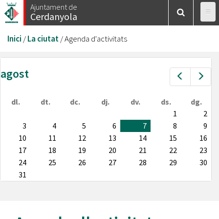
Vés
Ajuntament de
Cerdanyola
al
contingut
Esteu
Inici
/
La ciutat
/
Agenda d'activitats
aquí
agost
Prev
Nex
dl.
dt.
dc.
dj.
dv.
ds.
dg.
1
2
3
4
5
6
7
8
9
10
11
12
13
14
15
16
17
18
19
20
21
22
23
24
25
26
27
28
29
30
31