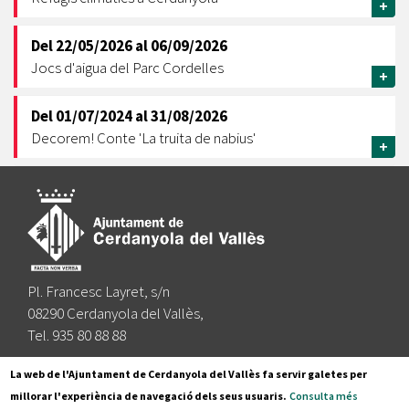
+
Del
22/05/2026
al
06/09/2026
Jocs d'aigua del Parc Cordelles
+
Del
01/07/2024
al
31/08/2026
Decorem! Conte 'La truita de nabius'
+
Pl. Francesc Layret, s/n
08290 Cerdanyola del Vallès,
Tel. 935 80 88 88
Segueix-nos a:
La web de l'Ajuntament de Cerdanyola del Vallès fa servir galetes per
millorar l'experiència de navegació dels seus usuaris.
Consulta més