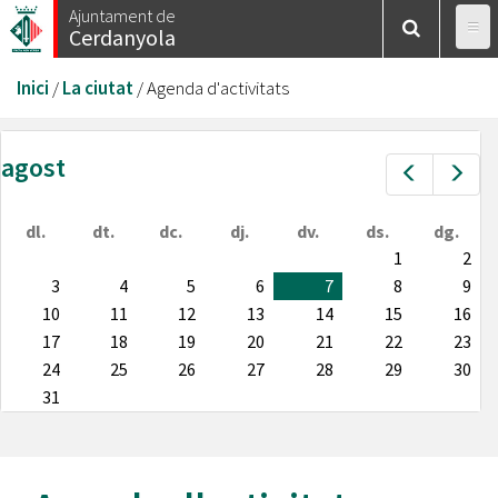
Vés
Ajuntament de
Cerdanyola
al
contingut
Esteu
Inici
/
La ciutat
/
Agenda d'activitats
aquí
agost
Prev
Nex
dl.
dt.
dc.
dj.
dv.
ds.
dg.
1
2
3
4
5
6
7
8
9
10
11
12
13
14
15
16
17
18
19
20
21
22
23
24
25
26
27
28
29
30
31