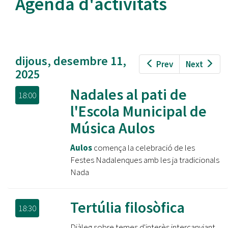
Agenda d'activitats
dijous, desembre 11,
Prev
Next
2025
Nadales al pati de
18:00
l'Escola Municipal de
Música Aulos
Aulos
comença la celebració de les
Festes Nadalenques amb les ja tradicionals
Nada
Tertúlia filosòfica
18:30
Diàleg sobre temes d'interès intercanviant