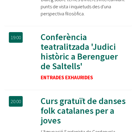
punts de vista i inquietuds des d'una
perspectiva filosòfica.
Conferència
19:00
teatralitzada 'Judici
històric a Berenguer
de Saltells'
ENTRADES EXHAURIDES
Curs gratuït de danses
20:00
folk catalanes per a
joves
L'Agrupació Sardanista de Cerdanyola