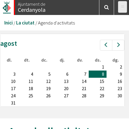
Vés
Ajuntament de
Cerdanyola
al
contingut
Esteu
Inici
/
La ciutat
/
Agenda d'activitats
aquí
agost
Prev
Nex
dl.
dt.
dc.
dj.
dv.
ds.
dg.
1
2
3
4
5
6
7
8
9
10
11
12
13
14
15
16
17
18
19
20
21
22
23
24
25
26
27
28
29
30
31