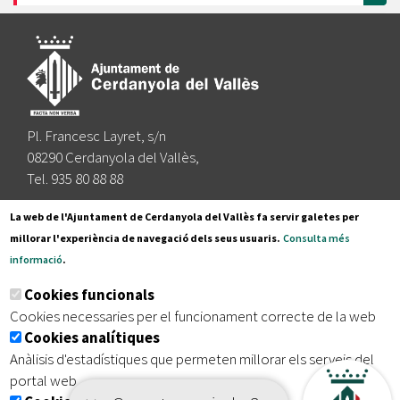
Pl. Francesc Layret, s/n
08290 Cerdanyola del Vallès,
Tel. 935 80 88 88
Segueix-nos a:
La web de l'Ajuntament de Cerdanyola del Vallès fa servir galetes per
millorar l'experiència de navegació dels seus usuaris.
Consulta més
informació
.
Subscriu-te al nostre butlletí
Cookies funcionals
Cookies necessaries per el funcionament correcte de la web
Cookies analítiques
|
|
|
Inici
Avís legal
Protecció de dades
Mapa del lloc
Anàlisis d'estadístiques que permeten millorar els serveis del
|
Accessibilitat
portal web