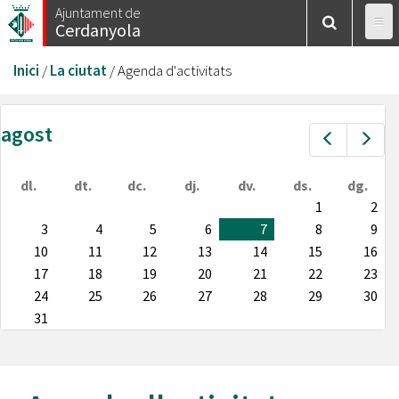
Vés
Ajuntament de
Cerdanyola
al
contingut
Esteu
Inici
/
La ciutat
/
Agenda d'activitats
aquí
agost
Prev
Nex
dl.
dt.
dc.
dj.
dv.
ds.
dg.
1
2
3
4
5
6
7
8
9
10
11
12
13
14
15
16
17
18
19
20
21
22
23
24
25
26
27
28
29
30
31