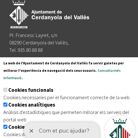
Pl. Francesc Layret, s/n
08290 Cerdanyola del Vallès,
Tel. 935 80 88 88
Segueix-nos a:
La web de l'Ajuntament de Cerdanyola del Vallès fa servir galetes per
millorar l'experiència de navegació dels seus usuaris.
Consulta més
informació
.
Subscriu-te al nostre butlletí
Cookies funcionals
Cookies necessaries per el funcionament correcte de la web
Cookies analítiques
|
|
|
Inici
Avís legal
Protecció de dades
Mapa del lloc
Anàlisis d'estadístiques que permeten millorar els serveis del
|
Accessibilitat
portal web
Cookies publicitàries
Cookies de tercers amb finalitat publicitària