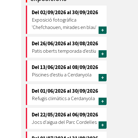
Ètica i Integritat
Del
02/09/2026
al
30/09/2026
Entitats
Exposició fotogràfica
Retiment de Comptes
'Chefchaouen, mirades en blau'
+
Equipaments
Accés a Informació Pública
Del
26/06/2026
al
30/08/2026
Patis oberts temporada d'estiu
+
Mercats Municipals
Dades Obertes
Del
13/06/2026
al
08/09/2026
Webs Municipals
Catàleg de Serveis i Tràmits
Piscines d'estiu a Cerdanyola
+
Del
01/06/2026
al
30/09/2026
Refugis climàtics a Cerdanyola
+
Del
22/05/2026
al
06/09/2026
Jocs d'aigua del Parc Cordelles
+