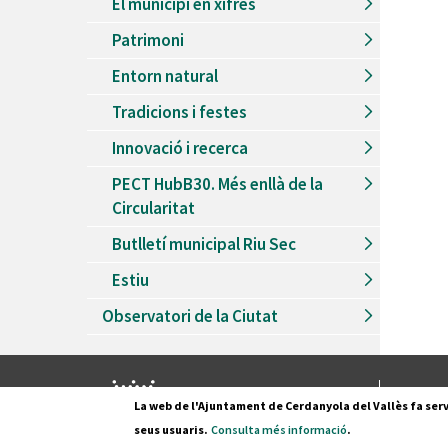
El municipi en xifres
Patrimoni
Entorn natural
Tradicions i festes
Innovació i recerca
PECT HubB30. Més enllà de la
Circularitat
Butlletí municipal Riu Sec
Estiu
Observatori de la Ciutat
Pl. Fran
La web de l'Ajuntament de Cerdanyola del Vallès fa serv
08290 C
seus usuaris.
Consulta més informació
.