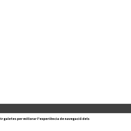
Segueix-nos a:
cesc Layret, s/n
ir galetes per millorar l'experiència de navegació dels
erdanyola del Vallès,