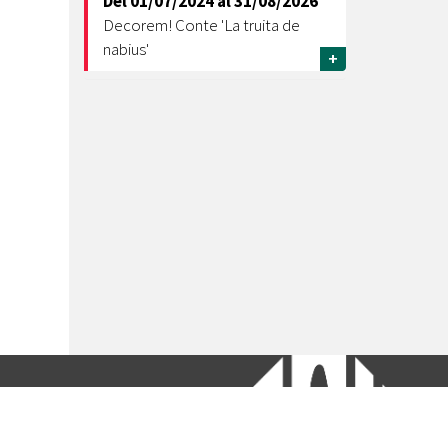
Del
01/07/2024
al
31/08/2026
Decorem! Conte 'La truita de
nabius'
+