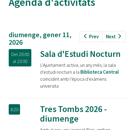
Agenda d'activitats
diumenge, gener 11,
Prev
Next
2026
Sala d'Estudi Nocturn
Del
20:00
al
23:00
L’Ajuntament activa, un any més, la sala
d’estudi nocturn a la
Biblioteca Central
coincidint amb l’època d’exàmens
universita
Tres Tombs 2026 -
8:20
diumenge
Amb el nou any i passat Reis, arriben