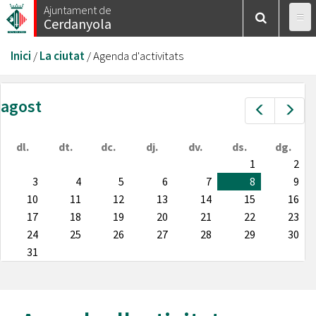
Vés
Ajuntament de
Cerdanyola
al
contingut
Esteu
Inici
/
La ciutat
/
Agenda d'activitats
aquí
agost
Prev
Nex
dl.
dt.
dc.
dj.
dv.
ds.
dg.
1
2
3
4
5
6
7
8
9
10
11
12
13
14
15
16
17
18
19
20
21
22
23
24
25
26
27
28
29
30
31