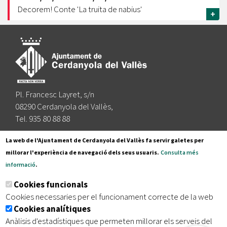
Decorem! Conte 'La truita de nabius'
+
Pl. Francesc Layret, s/n
08290 Cerdanyola del Vallès,
Tel. 935 80 88 88
Segueix-nos a:
La web de l'Ajuntament de Cerdanyola del Vallès fa servir galetes per
millorar l'experiència de navegació dels seus usuaris.
Consulta més
informació
.
Subscriu-te al nostre butlletí
Cookies funcionals
Cookies necessaries per el funcionament correcte de la web
Cookies analítiques
|
|
|
Inici
Avís legal
Protecció de dades
Mapa del lloc
Anàlisis d'estadístiques que permeten millorar els serveis del
|
Accessibilitat