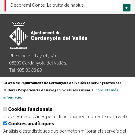
Decorem! Conte 'La truita de nabius'
+
Pl. Francesc Layret, s/n
08290 Cerdanyola del Vallès,
Tel. 935 80 88 88
Segueix-nos a:
La web de l'Ajuntament de Cerdanyola del Vallès fa servir galetes per
millorar l'experiència de navegació dels seus usuaris.
Consulta més
informació
.
Subscriu-te al nostre butlletí
Cookies funcionals
Cookies necessaries per el funcionament correcte de la web
Cookies analítiques
|
|
|
Inici
Avís legal
Protecció de dades
Mapa del lloc
Anàlisis d'estadístiques que permeten millorar els serveis del
|
Accessibilitat