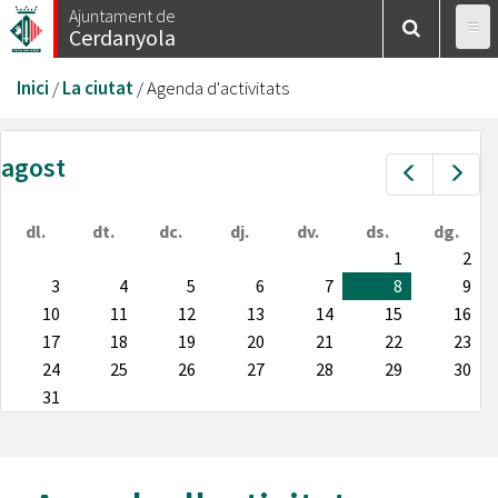
Vés
Ajuntament de
Cerdanyola
al
contingut
Esteu
Inici
/
La ciutat
/
Agenda d'activitats
aquí
agost
Prev
Nex
dl.
dt.
dc.
dj.
dv.
ds.
dg.
1
2
3
4
5
6
7
8
9
10
11
12
13
14
15
16
17
18
19
20
21
22
23
24
25
26
27
28
29
30
31