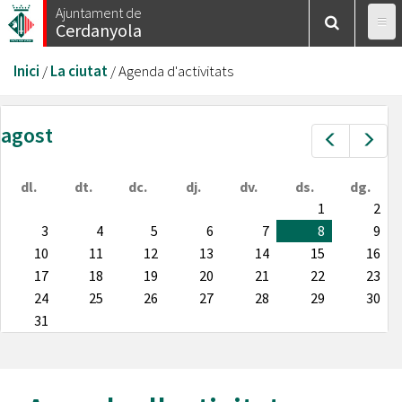
Vés
Ajuntament de
Cerdanyola
al
contingut
Esteu
Inici
/
La ciutat
/
Agenda d'activitats
aquí
agost
Prev
Nex
dl.
dt.
dc.
dj.
dv.
ds.
dg.
1
2
3
4
5
6
7
8
9
10
11
12
13
14
15
16
17
18
19
20
21
22
23
24
25
26
27
28
29
30
31