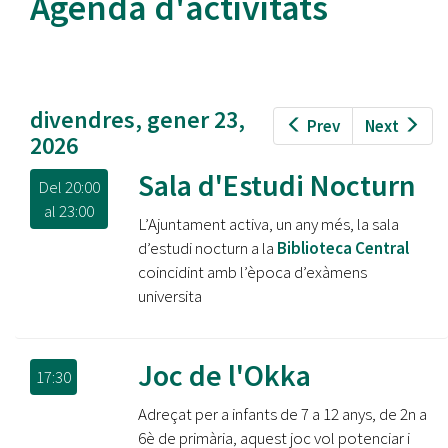
Agenda d'activitats
divendres, gener 23,
Prev
Next
2026
Sala d'Estudi Nocturn
Del
20:00
al
23:00
L’Ajuntament activa, un any més, la sala
d’estudi nocturn a la
Biblioteca Central
coincidint amb l’època d’exàmens
universita
Joc de l'Okka
17:30
Adreçat per a infants de 7 a 12 anys, de 2n a
6è de primària, aquest joc vol potenciar i