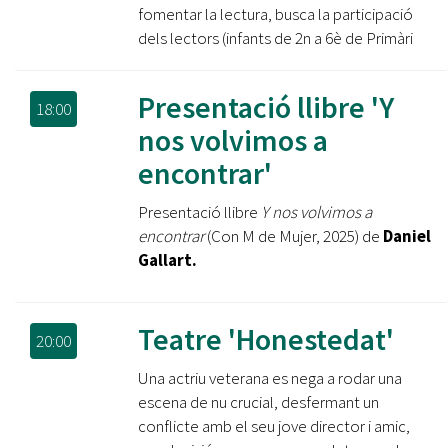
fomentar la lectura, busca la participació
dels lectors (infants de 2n a 6è de Primàri
Presentació llibre 'Y
18:00
nos volvimos a
encontrar'
Presentació llibre
Y nos volvimos a
encontrar
(Con M de Mujer, 2025) de
Daniel
Gallart.
Teatre 'Honestedat'
20:00
Una actriu veterana es nega a rodar una
escena de nu crucial, desfermant un
conflicte amb el seu jove director i amic,