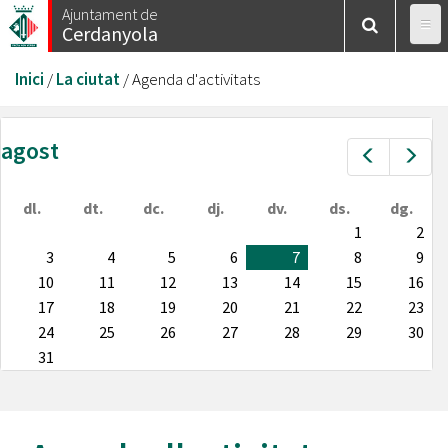
Vés
Ajuntament de
Cerdanyola
al
contingut
Esteu
Inici
/
La ciutat
/
Agenda d'activitats
aquí
agost
Prev
Nex
dl.
dt.
dc.
dj.
dv.
ds.
dg.
1
2
3
4
5
6
7
8
9
10
11
12
13
14
15
16
17
18
19
20
21
22
23
24
25
26
27
28
29
30
31