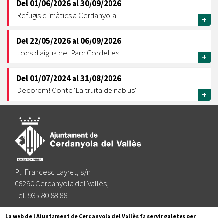
Del
01/06/2026
al
30/09/2026
Refugis climàtics a Cerdanyola
+
Del
22/05/2026
al
06/09/2026
Jocs d'aigua del Parc Cordelles
+
Del
01/07/2024
al
31/08/2026
Decorem! Conte 'La truita de nabius'
+
Pl. Francesc Layret, s/n
08290 Cerdanyola del Vallès,
Tel. 935 80 88 88
Segueix-nos a:
La web de l'Ajuntament de Cerdanyola del Vallès fa servir galetes per