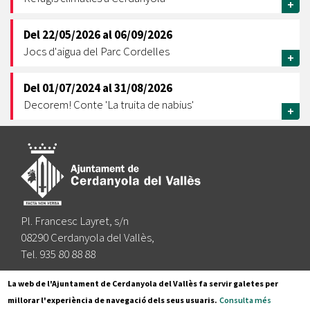
+
Del
22/05/2026
al
06/09/2026
Jocs d'aigua del Parc Cordelles
+
Del
01/07/2024
al
31/08/2026
Decorem! Conte 'La truita de nabius'
+
Pl. Francesc Layret, s/n
08290 Cerdanyola del Vallès,
Tel. 935 80 88 88
Segueix-nos a:
La web de l'Ajuntament de Cerdanyola del Vallès fa servir galetes per
millorar l'experiència de navegació dels seus usuaris.
Consulta més