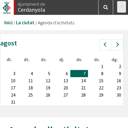
Vés
Ajuntament de
Cerdanyola
al
contingut
Esteu
Inici
/
La ciutat
/
Agenda d'activitats
aquí
agost
Prev
Nex
dl.
dt.
dc.
dj.
dv.
ds.
dg.
1
2
3
4
5
6
7
8
9
10
11
12
13
14
15
16
17
18
19
20
21
22
23
24
25
26
27
28
29
30
31