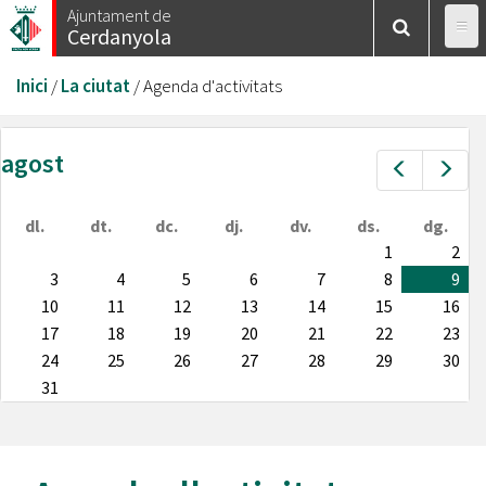
Vés
Ajuntament de
Cerdanyola
al
contingut
Esteu
Inici
/
La ciutat
/
Agenda d'activitats
aquí
agost
Prev
Nex
dl.
dt.
dc.
dj.
dv.
ds.
dg.
1
2
3
4
5
6
7
8
9
10
11
12
13
14
15
16
17
18
19
20
21
22
23
24
25
26
27
28
29
30
31