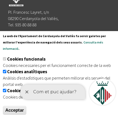
Pl. Francesc Layret, s/n
08290 Cerdanyola del Vallès,
Tel. 935 80 88 88
Segueix-nos a:
La web de l'Ajuntament de Cerdanyola del Vallès fa servir galetes per
millorar l'experiència de navegació dels seus usuaris.
Consulta més
informació
.
Subscriu-te al nostre butlletí
Cookies funcionals
Cookies necessaries per el funcionament correcte de la web
Cookies analítiques
|
|
|
Inici
Avís legal
Protecció de dades
Mapa del lloc
Anàlisis d'estadístiques que permeten millorar els serveis del
|
Accessibilitat
portal web
Cookies publicitàries
Cookies de tercers amb finalitat publicitària
Acceptar