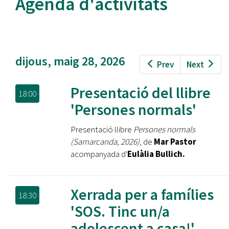
Agenda d'activitats
dijous, maig 28, 2026
Prev
Next
Presentació del llibre
18:00
'Persones normals'
Presentació llibre
Persones normals
(Samarcanda, 2026)
, de
Mar Pastor
acompanyada d'
Eulàlia Bullich.
Xerrada per a famílies
18:30
'SOS. Tinc un/a
adolescent a casa!'