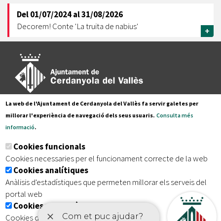
Del
01/07/2024
al
31/08/2026
Decorem! Conte 'La truita de nabius'
+
La web de l'Ajuntament de Cerdanyola del Vallès fa servir galetes per
Pl. Francesc Layret, s/n
millorar l'experiència de navegació dels seus usuaris.
Consulta més
08290 Cerdanyola del Vallès,
informació
.
Tel. 935 80 88 88
Cookies funcionals
Segueix-nos a:
Cookies necessaries per el funcionament correcte de la web
Cookies analítiques
Anàlisis d'estadístiques que permeten millorar els serveis del
portal web
Subscriu-te al nostre butlletí
Cookies publicitàries
Cookies de tercers amb finalitat publicitària