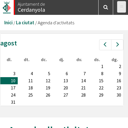
Vés
Ajuntament de
Cerdanyola
al
contingut
Esteu
Inici
/
La ciutat
/
Agenda d'activitats
aquí
agost
Prev
Nex
dl.
dt.
dc.
dj.
dv.
ds.
dg.
1
2
3
4
5
6
7
8
9
10
11
12
13
14
15
16
17
18
19
20
21
22
23
24
25
26
27
28
29
30
31