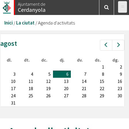
Vés
Ajuntament de
Cerdanyola
al
contingut
Esteu
Inici
/
La ciutat
/
Agenda d'activitats
aquí
agost
Prev
Nex
dl.
dt.
dc.
dj.
dv.
ds.
dg.
1
2
3
4
5
6
7
8
9
10
11
12
13
14
15
16
17
18
19
20
21
22
23
24
25
26
27
28
29
30
31