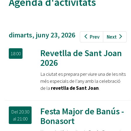
Agenda d'activitats
dimarts, juny 23, 2026
Prev
Next
Revetlla de Sant Joan
18:00
2026
La ciutat es prepara per viure una de les nits
més especials de l'any amb la celebració
de la
revetlla de Sant Joan
.
Festa Major de Banús -
Del
20:30
Bonasort
al
21:00