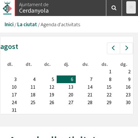
Vés
Ajuntament de
Cerdanyola
al
contingut
Esteu
Inici
/
La ciutat
/
Agenda d'activitats
aquí
agost
Prev
Nex
dl.
dt.
dc.
dj.
dv.
ds.
dg.
1
2
3
4
5
6
7
8
9
10
11
12
13
14
15
16
17
18
19
20
21
22
23
24
25
26
27
28
29
30
31