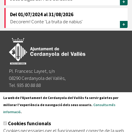
+
Del
01/07/2024
al
31/08/2026
Decorem! Conte 'La truita de nabius'
+
Pl. Francesc Layret, s/n
08290 Cerdanyola del Vallès,
Tel. 935 80 88 88
Segueix-nos a:
La web de l'Ajuntament de Cerdanyola del Vallès fa servir galetes per
millorar l'experiència de navegació dels seus usuaris.
Consulta més
informació
.
Subscriu-te al nostre butlletí
Cookies funcionals
Cookies necessaries per el funcionament correcte de la web