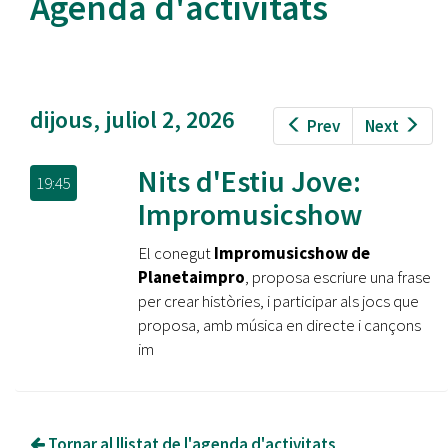
Agenda d'activitats
dijous, juliol 2, 2026
Prev
Next
Nits d'Estiu Jove:
19:45
Impromusicshow
El conegut
Impromusicshow de
Planetaimpro
, proposa escriure una frase
per crear històries, i participar als jocs que
proposa, amb música en directe i cançons
im
Tornar al llistat de l'agenda d'activitats