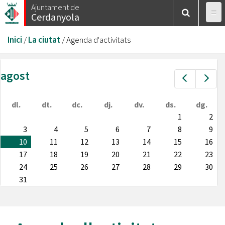
Vés
Ajuntament de
Cerdanyola
al
contingut
Esteu
Inici
/
La ciutat
/
Agenda d'activitats
aquí
agost
Prev
Nex
dl.
dt.
dc.
dj.
dv.
ds.
dg.
1
2
3
4
5
6
7
8
9
10
11
12
13
14
15
16
17
18
19
20
21
22
23
24
25
26
27
28
29
30
31