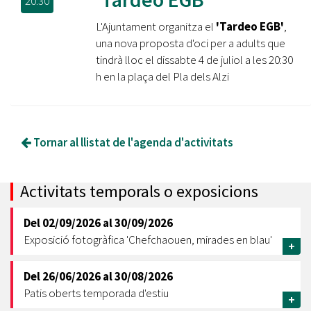
20:30
L'Ajuntament organitza el
'Tardeo EGB'
,
una nova proposta d'oci per a adults que
tindrà lloc el dissabte 4 de juliol a les 20:30
h en la plaça del Pla dels Alzi
Tornar al llistat de l'agenda d'activitats
Activitats temporals o exposicions
Del
02/09/2026
al
30/09/2026
Exposició fotogràfica 'Chefchaouen, mirades en blau'
+
Del
26/06/2026
al
30/08/2026
Patis oberts temporada d'estiu
+