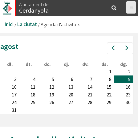
Vés
Ajuntament de
Cerdanyola
al
contingut
Esteu
Inici
/
La ciutat
/
Agenda d'activitats
aquí
agost
Prev
Nex
dl.
dt.
dc.
dj.
dv.
ds.
dg.
1
2
3
4
5
6
7
8
9
10
11
12
13
14
15
16
17
18
19
20
21
22
23
24
25
26
27
28
29
30
31