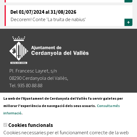
Del
01/07/2024
al
31/08/2026
Decorem! Conte 'La truita de nabius'
+
Pl. Francesc Layret, s/n
08290 Cerdanyola del Vallès,
Tel. 935 80 88 88
Segueix-nos a:
La web de l'Ajuntament de Cerdanyola del Vallès fa servir galetes per
millorar l'experiència de navegació dels seus usuaris.
Consulta més
informació
.
Subscriu-te al nostre butlletí
Cookies funcionals
Cookies necessaries per el funcionament correcte de la web