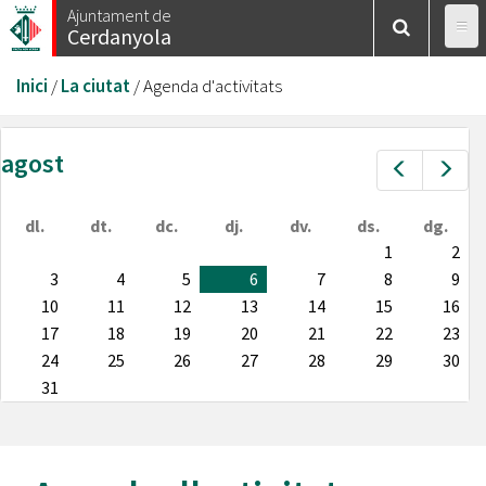
Vés
Ajuntament de
Cerdanyola
al
contingut
Esteu
Inici
/
La ciutat
/
Agenda d'activitats
aquí
agost
Prev
Nex
dl.
dt.
dc.
dj.
dv.
ds.
dg.
1
2
3
4
5
6
7
8
9
10
11
12
13
14
15
16
17
18
19
20
21
22
23
24
25
26
27
28
29
30
31