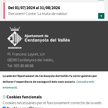
Del
01/07/2024
al
31/08/2026
Decorem! Conte 'La truita de nabius'
+
Pl. Francesc Layret, s/n
08290 Cerdanyola del Vallès,
Tel. 935 80 88 88
Segueix-nos a:
La web de l'Ajuntament de Cerdanyola del Vallès fa servir galetes per
millorar l'experiència de navegació dels seus usuaris.
Consulta més
informació
.
Subscriu-te al nostre butlletí
Cookies funcionals
Cookies necessaries per el funcionament correcte de la web