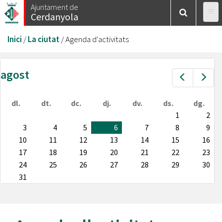
Vés
Ajuntament de
Cerdanyola
al
contingut
Esteu
Inici
/
La ciutat
/
Agenda d'activitats
aquí
agost
Prev
Nex
dl.
dt.
dc.
dj.
dv.
ds.
dg.
1
2
3
4
5
6
7
8
9
10
11
12
13
14
15
16
17
18
19
20
21
22
23
24
25
26
27
28
29
30
31