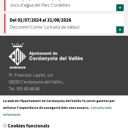
Jocs d'aigua del Parc Cordelles
+
Del
01/07/2024
al
31/08/2026
Decorem! Conte 'La truita de nabius'
+
Pl. Francesc Layret, s/n
08290 Cerdanyola del Vallès,
Tel. 935 80 88 88
Segueix-nos a:
La web de l'Ajuntament de Cerdanyola del Vallès fa servir galetes per
millorar l'experiència de navegació dels seus usuaris.
Consulta més
informació
.
Subscriu-te al nostre butlletí
Cookies funcionals