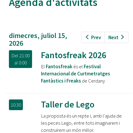
Agenda d'activitats
dimecres, juliol 15,
Prev
Next
2026
Fantosfreak 2026
Del
21:00
al
0:00
El
Fantosfreak
és el
Festival
Internacional de Curtmetratges
Fantàstics i Freaks
de Cerdany
Taller de Lego
10:30
La proposta és un repte i, amb l'ajuda de
les peces Lego, entre tots imaginarem i
construirem un món millor.