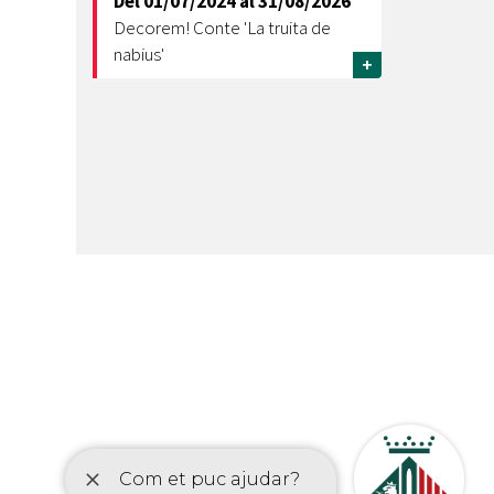
Del
01/07/2024
al
31/08/2026
Decorem! Conte 'La truita de
nabius'
+