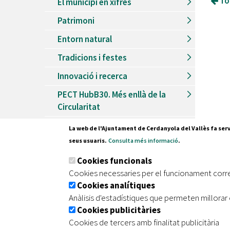
Tor
El municipi en xifres
Patrimoni
Entorn natural
Tradicions i festes
Innovació i recerca
PECT HubB30. Més enllà de la
Circularitat
Butlletí municipal Riu Sec
La web de l'Ajuntament de Cerdanyola del Vallès fa serv
seus usuaris.
Consulta més informació
.
Estiu
Cookies funcionals
Observatori de la Ciutat
Cookies necessaries per el funcionament corr
Cookies analítiques
Anàlisis d'estadístiques que permeten millorar 
Pl. Fran
Cookies publicitàries
08290 C
Cookies de tercers amb finalitat publicitària