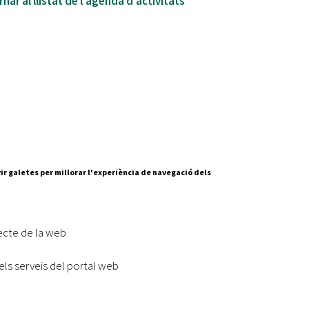
nar al llistat de l'agenda d'activitats
ir galetes per millorar l'experiència de navegació dels
ecte de la web
els serveis del portal web
Segueix-nos a:
cesc Layret, s/n
erdanyola del Vallès,