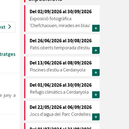
Ètica i Integritat
Del
02/09/2026
al
30/09/2026
Entitats
Exposició fotogràfica
Retiment de Comptes
'Chefchaouen, mirades en blau'
ext
+
Equipaments
Accés a Informació Pública
Del
26/06/2026
al
30/08/2026
Patis oberts temporada d'estiu
+
Mercats Municipals
etratges
Dades Obertes
Del
13/06/2026
al
08/09/2026
Webs Municipals
Catàleg de Serveis i Tràmits
Piscines d'estiu a Cerdanyola
+
Del
01/06/2026
al
30/09/2026
Refugis climàtics a Cerdanyola
+
e juny a
Del
22/05/2026
al
06/09/2026
Jocs d'aigua del Parc Cordelles
+