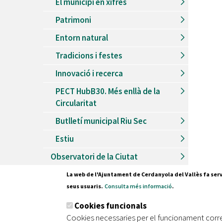
El municipi en xifres
Patrimoni
Entorn natural
Tradicions i festes
Innovació i recerca
PECT HubB30. Més enllà de la
Circularitat
Butlletí municipal Riu Sec
Estiu
Observatori de la Ciutat
La web de l'Ajuntament de Cerdanyola del Vallès fa serv
seus usuaris.
Consulta més informació
.
Pl. Fran
Cookies funcionals
08290 C
Cookies necessaries per el funcionament corr