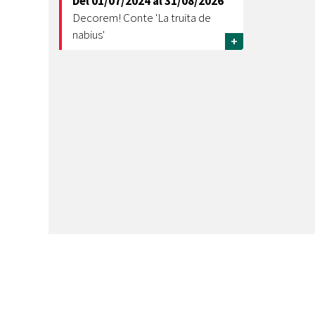
Del
01/07/2024
al
31/08/2026
Decorem! Conte 'La truita de
nabius'
+