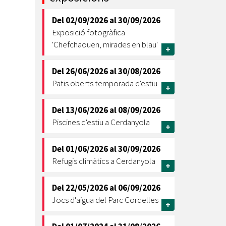
Ètica i Integritat
Del
02/09/2026
al
30/09/2026
Entitats
Exposició fotogràfica
Retiment de Comptes
'Chefchaouen, mirades en blau'
+
Equipaments
Accés a Informació Pública
Del
26/06/2026
al
30/08/2026
Patis oberts temporada d'estiu
+
Mercats Municipals
Dades Obertes
Del
13/06/2026
al
08/09/2026
Webs Municipals
Catàleg de Serveis i Tràmits
Piscines d'estiu a Cerdanyola
+
Del
01/06/2026
al
30/09/2026
Refugis climàtics a Cerdanyola
+
Del
22/05/2026
al
06/09/2026
Jocs d'aigua del Parc Cordelles
+