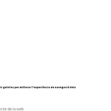
ir galetes per millorar l'experiència de navegació dels
Segueix-nos a:
cesc Layret, s/n
erdanyola del Vallès,
ecte de la web