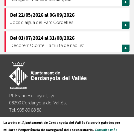
+
Del
22/05/2026
al
06/09/2026
Jocs d'aigua del Parc Cordelles
+
Del
01/07/2024
al
31/08/2026
Decorem! Conte 'La truita de nabius'
+
Pl. Francesc Layret, s/n
08290 Cerdanyola del Vallès,
Tel. 935 80 88 88
Segueix-nos a:
La web de l'Ajuntament de Cerdanyola del Vallès fa servir galetes per
millorar l'experiència de navegació dels seus usuaris.
Consulta més