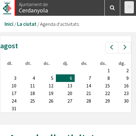
Vés
Ajuntament de
Cerdanyola
al
contingut
Esteu
Inici
/
La ciutat
/
Agenda d'activitats
aquí
agost
Prev
Nex
dl.
dt.
dc.
dj.
dv.
ds.
dg.
1
2
3
4
5
6
7
8
9
10
11
12
13
14
15
16
17
18
19
20
21
22
23
24
25
26
27
28
29
30
31