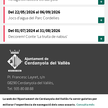
+
Del
22/05/2026
al
06/09/2026
Jocs d'aigua del Parc Cordelles
+
Del
01/07/2024
al
31/08/2026
Decorem! Conte 'La truita de nabius'
+
Pl. Francesc Layret, s/n
08290 Cerdanyola del Vallès,
Tel. 935 80 88 88
Segueix-nos a:
La web de l'Ajuntament de Cerdanyola del Vallès fa servir galetes per
millorar l'experiència de navegació dels seus usuaris.
Consulta més