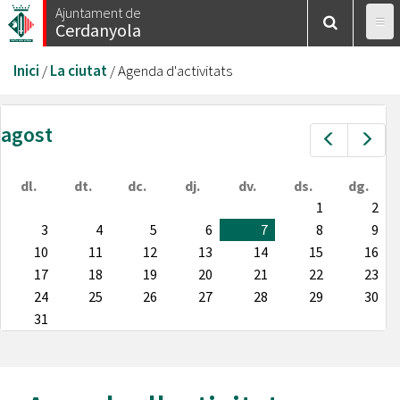
Vés
Ajuntament de
Cerdanyola
al
contingut
Esteu
Inici
/
La ciutat
/
Agenda d'activitats
aquí
agost
Prev
Nex
dl.
dt.
dc.
dj.
dv.
ds.
dg.
1
2
3
4
5
6
7
8
9
10
11
12
13
14
15
16
17
18
19
20
21
22
23
24
25
26
27
28
29
30
31