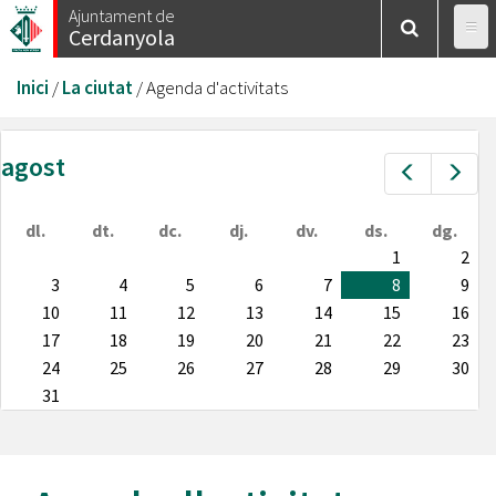
Vés
Ajuntament de
Cerdanyola
al
contingut
Esteu
Inici
/
La ciutat
/
Agenda d'activitats
aquí
agost
Prev
Nex
dl.
dt.
dc.
dj.
dv.
ds.
dg.
1
2
3
4
5
6
7
8
9
10
11
12
13
14
15
16
17
18
19
20
21
22
23
24
25
26
27
28
29
30
31