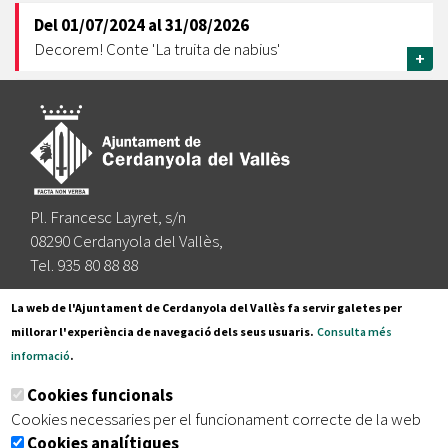
Del
01/07/2024
al
31/08/2026
Decorem! Conte 'La truita de nabius'
+
Pl. Francesc Layret, s/n
08290 Cerdanyola del Vallès,
Tel. 935 80 88 88
Segueix-nos a:
La web de l'Ajuntament de Cerdanyola del Vallès fa servir galetes per
millorar l'experiència de navegació dels seus usuaris.
Consulta més
informació
.
Subscriu-te al nostre butlletí
Cookies funcionals
Cookies necessaries per el funcionament correcte de la web
Cookies analítiques