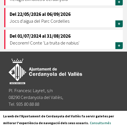
+
Del
22/05/2026
al
06/09/2026
Jocs d'aigua del Parc Cordelles
+
Del
01/07/2024
al
31/08/2026
Decorem! Conte 'La truita de nabius'
+
Pl. Francesc Layret, s/n
08290 Cerdanyola del Vallès,
Tel. 935 80 88 88
Segueix-nos a:
La web de l'Ajuntament de Cerdanyola del Vallès fa servir galetes per
millorar l'experiència de navegació dels seus usuaris.
Consulta més