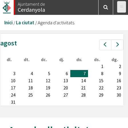
Vés
Ajuntament de
Cerdanyola
al
contingut
Esteu
Inici
/
La ciutat
/
Agenda d'activitats
aquí
agost
Prev
Nex
dl.
dt.
dc.
dj.
dv.
ds.
dg.
1
2
3
4
5
6
7
8
9
10
11
12
13
14
15
16
17
18
19
20
21
22
23
24
25
26
27
28
29
30
31