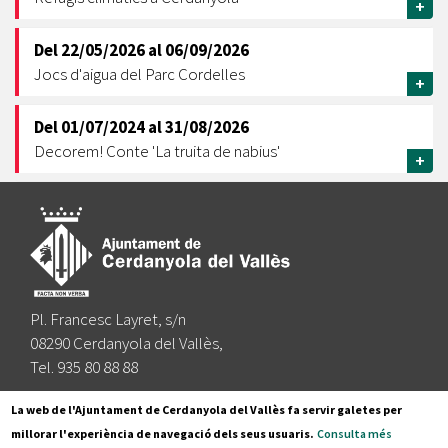
+
Del
22/05/2026
al
06/09/2026
Jocs d'aigua del Parc Cordelles
+
Del
01/07/2024
al
31/08/2026
Decorem! Conte 'La truita de nabius'
+
Pl. Francesc Layret, s/n
08290 Cerdanyola del Vallès,
Tel. 935 80 88 88
Segueix-nos a:
La web de l'Ajuntament de Cerdanyola del Vallès fa servir galetes per
millorar l'experiència de navegació dels seus usuaris.
Consulta més