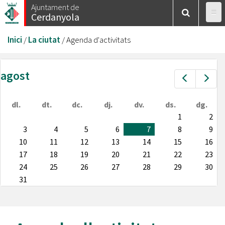
Vés
Ajuntament de
Cerdanyola
al
contingut
Esteu
Inici
/
La ciutat
/
Agenda d'activitats
aquí
agost
Prev
Nex
dl.
dt.
dc.
dj.
dv.
ds.
dg.
1
2
3
4
5
6
7
8
9
10
11
12
13
14
15
16
17
18
19
20
21
22
23
24
25
26
27
28
29
30
31