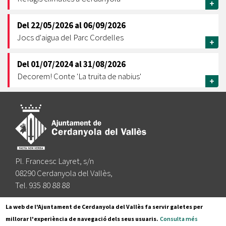
+
Del
22/05/2026
al
06/09/2026
Jocs d'aigua del Parc Cordelles
+
Del
01/07/2024
al
31/08/2026
Decorem! Conte 'La truita de nabius'
+
Pl. Francesc Layret, s/n
08290 Cerdanyola del Vallès,
Tel. 935 80 88 88
Segueix-nos a:
La web de l'Ajuntament de Cerdanyola del Vallès fa servir galetes per
millorar l'experiència de navegació dels seus usuaris.
Consulta més