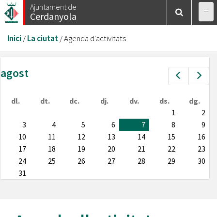
Vés
Ajuntament de
Cerdanyola
al
contingut
Esteu
Inici
/
La ciutat
/
Agenda d'activitats
aquí
agost
Prev
Nex
dl.
dt.
dc.
dj.
dv.
ds.
dg.
1
2
3
4
5
6
7
8
9
10
11
12
13
14
15
16
17
18
19
20
21
22
23
24
25
26
27
28
29
30
31