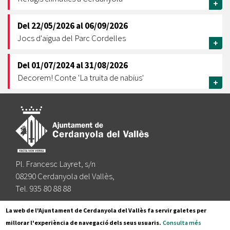
+
Del
22/05/2026
al
06/09/2026
Jocs d'aigua del Parc Cordelles
+
Del
01/07/2024
al
31/08/2026
Decorem! Conte 'La truita de nabius'
+
Pl. Francesc Layret, s/n
08290 Cerdanyola del Vallès,
Tel. 935 80 88 88
Segueix-nos a:
La web de l'Ajuntament de Cerdanyola del Vallès fa servir galetes per
millorar l'experiència de navegació dels seus usuaris.
Consulta més