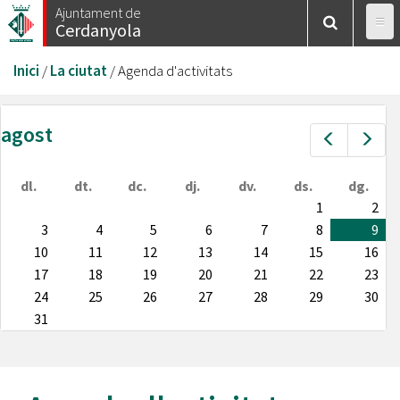
Vés
Ajuntament de
Cerdanyola
al
contingut
Esteu
Inici
/
La ciutat
/
Agenda d'activitats
aquí
agost
Prev
Nex
dl.
dt.
dc.
dj.
dv.
ds.
dg.
1
2
3
4
5
6
7
8
9
10
11
12
13
14
15
16
17
18
19
20
21
22
23
24
25
26
27
28
29
30
31