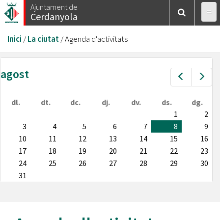
Vés
Ajuntament de
Cerdanyola
al
contingut
Esteu
Inici
/
La ciutat
/
Agenda d'activitats
aquí
agost
Prev
Nex
dl.
dt.
dc.
dj.
dv.
ds.
dg.
1
2
3
4
5
6
7
8
9
10
11
12
13
14
15
16
17
18
19
20
21
22
23
24
25
26
27
28
29
30
31