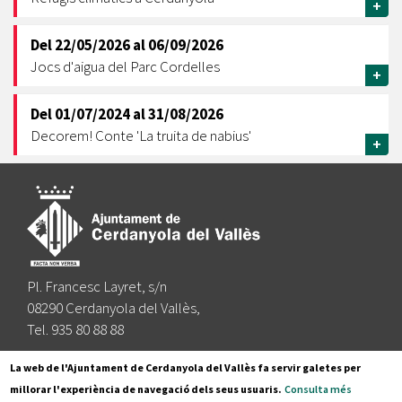
+
Del
22/05/2026
al
06/09/2026
Jocs d'aigua del Parc Cordelles
+
Del
01/07/2024
al
31/08/2026
Decorem! Conte 'La truita de nabius'
+
Pl. Francesc Layret, s/n
08290 Cerdanyola del Vallès,
Tel. 935 80 88 88
Segueix-nos a:
La web de l'Ajuntament de Cerdanyola del Vallès fa servir galetes per
millorar l'experiència de navegació dels seus usuaris.
Consulta més