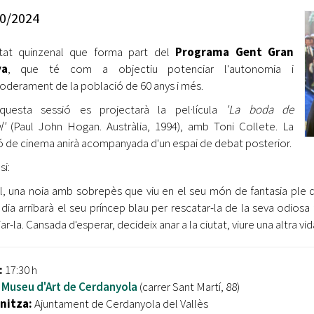
Oberta la convocatòria d'Ajuts per a l'autoocupació
0/2024
jove 2026
itat quinzenal que forma part del
Programa Gent Gran
Cerdanyola opta a més de 5 milions d'euros del Pla de
Barris per transformar les Fontetes, Quatre Cantons i
va
, que té com a objectiu potenciar l'autonomia i
l'entorn de l'avinguda Catalunya
oderament de la població de 60 anys i més.
questa sessió es projectarà la pel·lícula
'La boda de
El FIT presenta el cartell de la seva 16a edició i dona el
l'
(Paul John Hogan. Austràlia, 1994), amb Toni Collete. La
tret de sortida al festival
ó de cinema anirà acompanyada d'un espai de debat posterior.
L’Ajuntament reparteix ulleres gratuïtes per veure
si:
l'eclipsi solar
l, una noia amb sobrepès que viu en el seu món de fantasia ple 
 dia arribarà el seu príncep blau per rescatar-la de la seva odios
ar-la. Cansada d'esperar, decideix anar a la ciutat, viure una altra vida
:
17:30 h
Museu d'Art de Cerdanyola
(carrer Sant Martí, 88)
nitza:
Ajuntament de Cerdanyola del Vallès