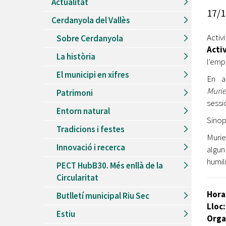
Actualitat
Recursos Humans
17/1
Cerdanyola del Vallès
Del
26/06/2026
al
30/08/2026
Patis oberts temporada d'estiu
Activ
Sobre Cerdanyola
Acti
Del
13/06/2026
al
08/09/2026
La història
Piscines d'estiu a Cerdanyola
l'emp
El municipi en xifres
Del
01/06/2026
al
30/09/2026
En a
Refugis climàtics a Cerdanyola
Murie
Patrimoni
sessi
Del
22/05/2026
al
06/09/2026
Entorn natural
Jocs d'aigua del Parc Cordelles
Sinop
Tradicions i festes
Del
01/07/2024
al
31/08/2026
Murie
Decorem! Conte 'La truita de nabius'
Innovació i recerca
algun
humili
PECT HubB30. Més enllà de la
Circularitat
Hora
Butlletí municipal Riu Sec
Lloc:
Estiu
Orga