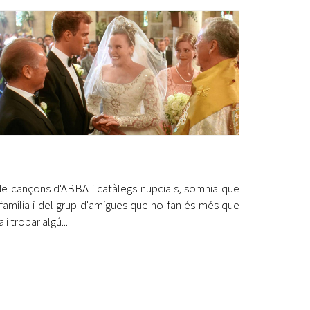
Ètica i Integritat
Entitats
Retiment de Comptes
Equipaments
Accés a Informació Pública
Mercats Municipals
Dades Obertes
Webs Municipals
Catàleg de Serveis i Tràmits
de cançons d'ABBA i catàlegs nupcials, somnia que
a família i del grup d'amigues que no fan és més que
 i trobar algú...