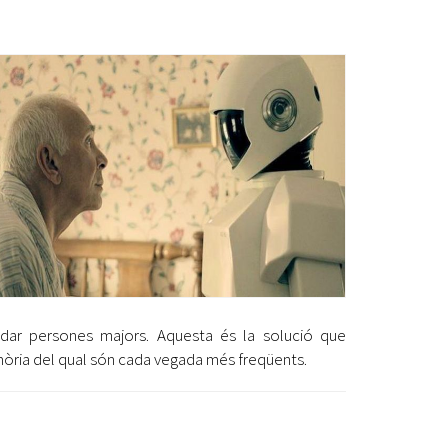
Ètica i Integritat
Entitats
Retiment de Comptes
Equipaments
Accés a Informació Pública
Mercats Municipals
Dades Obertes
Webs Municipals
Catàleg de Serveis i Tràmits
idar persones majors. Aquesta és la solució que
mòria del qual són cada vegada més freqüents.