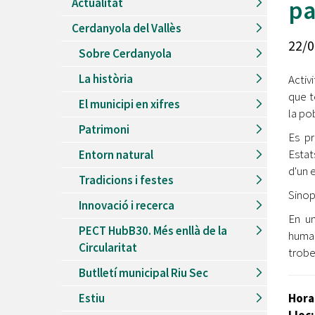
pa
Actualitat
Recursos Humans
Cerdanyola del Vallès
Del
26/06/2026
al
30/08/2026
22/0
Patis oberts temporada d'estiu
Sobre Cerdanyola
Del
13/06/2026
al
08/09/2026
La història
Activ
Piscines d'estiu a Cerdanyola
que t
El municipi en xifres
Del
01/06/2026
al
30/09/2026
la po
Refugis climàtics a Cerdanyola
Patrimoni
Es pr
Del
22/05/2026
al
06/09/2026
Estat
Entorn natural
Jocs d'aigua del Parc Cordelles
d'un 
Tradicions i festes
Del
01/07/2024
al
31/08/2026
Sinop
Decorem! Conte 'La truita de nabius'
Innovació i recerca
En un
PECT HubB30. Més enllà de la
human
Circularitat
trobe
Butlletí municipal Riu Sec
Estiu
Hora