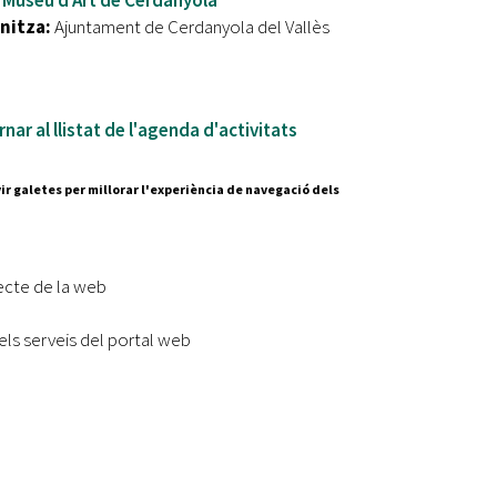
Museu d'Art de Cerdanyola
nitza:
Ajuntament de Cerdanyola del Vallès
nar al llistat de l'agenda d'activitats
ir galetes per millorar l'experiència de navegació dels
Segueix-nos a:
cesc Layret, s/n
erdanyola del Vallès,
ecte de la web
 80 88 88
els serveis del portal web
Subscriu-te al nostre butll
|
l lloc
Accessibilitat