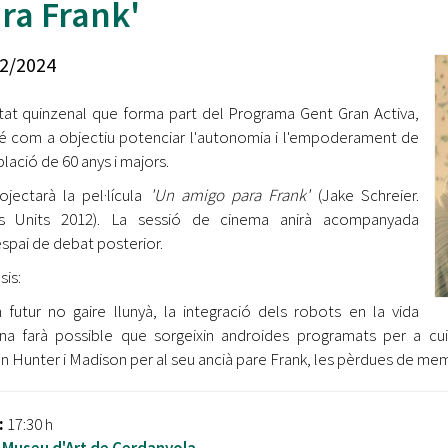
ra Frank'
Oberta la convocatòria d'Ajuts per a l'autoocupació
jove 2026
2/2024
Cerdanyola opta a més de 5 milions d'euros del Pla de
Barris per transformar les Fontetes, Quatre Cantons i
itat quinzenal que forma part del Programa Gent Gran Activa,
l'entorn de l'avinguda Catalunya
é com a objectiu potenciar l'autonomia i l'empoderament de
blació de 60 anys i majors.
El FIT presenta el cartell de la seva 16a edició i dona el
tret de sortida al festival
ojectarà la pel·lícula
'Un amigo para Frank'
(Jake Schreier.
s Units 2012).
La sessió de cinema anirà acompanyada
L’Ajuntament reparteix ulleres gratuïtes per veure
espai de debat posterior.
l'eclipsi solar
sis:
 futur no gaire llunyà, la integració dels robots en la vida
a farà possible que sorgeixin androides programats per a cu
n Hunter i Madison per al seu ancià pare Frank, les pèrdues de me
:
17:30 h