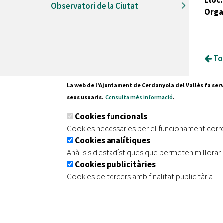
Lloc:
Observatori de la Ciutat
Orga
Tor
La web de l'Ajuntament de Cerdanyola del Vallès fa serv
seus usuaris.
Consulta més informació
.
Pl. Fran
Cookies funcionals
08290 C
Cookies necessaries per el funcionament corr
Tel. 935
Cookies analítiques
Anàlisis d'estadístiques que permeten millorar 
Cookies publicitàries
|
|
|
Inici
Avís legal
Protecció de dades
Mapa de
Cookies de tercers amb finalitat publicitària