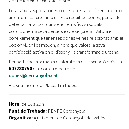
Contra les Violències Masclistes.
Les marxes exploratòries consisteixen a recórrer un barri o
un entorn concret amb un grup reduït de dones, per tal de
detectar i analitzar quins elements físics i socials
condicionen la seva percepció de seguretat. Valora el
coneixement que tenen les dones veïnes relacionat amb el
lloc on viuen i es mouen, alhora que valora la seva
participació activa en el disseny i la transformació urbana.
Per participar a la marxa exploratòria cal inscripció prèvia al
607280750
o al correu electrònic
dones@cerdanyola.cat
Activitat no mixta. Places limitades.
Hora:
de 18 a 20 h
Punt de Trobada:
RENFE Cerdanyola
Organitza:
Ajuntament de Cerdanyola del Vallès