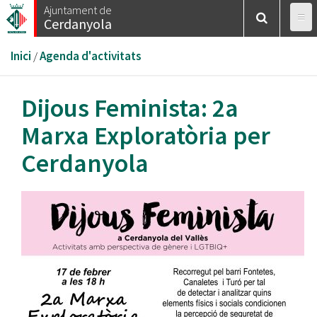
Vés
Ajuntament de
Cerdanyola
al
contingut
Esteu
Inici
/
Agenda d'activitats
aquí
Dijous Feminista: 2a
Marxa Exploratòria per
Cerdanyola