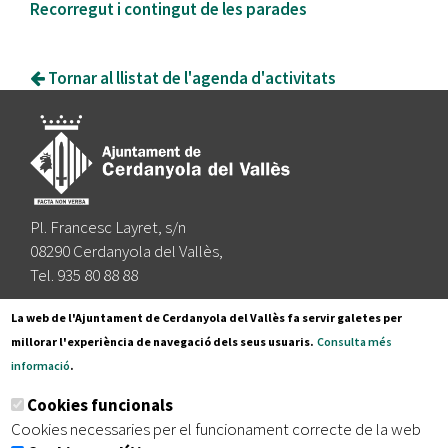
Recorregut i contingut de les parades
Tornar al llistat de l'agenda d'activitats
Pl. Francesc Layret, s/n
08290 Cerdanyola del Vallès,
Tel. 935 80 88 88
Segueix-nos a:
La web de l'Ajuntament de Cerdanyola del Vallès fa servir galetes per
millorar l'experiència de navegació dels seus usuaris.
Consulta més
informació
.
Subscriu-te al nostre butlletí
Cookies funcionals
Cookies necessaries per el funcionament correcte de la web