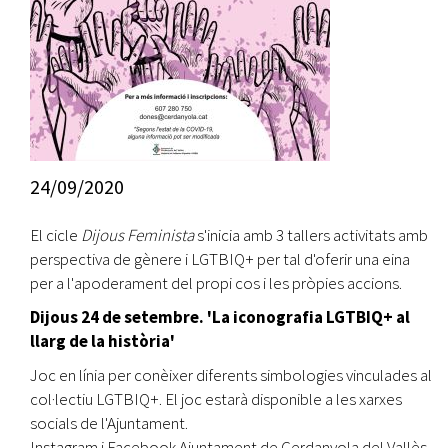
24/09/2020
El cicle
Dijous Feminista
s'inicia amb 3 tallers activitats amb
perspectiva de gènere i LGTBIQ+ per tal d'oferir una eina
per a l'apoderament del propi cos i les pròpies accions.
Dijous 24 de setembre. 'La iconografia LGTBIQ+ al
llarg de la història'
Joc en línia per conèixer diferents simbologies vinculades al
col·lectiu LGTBIQ+. El joc estarà disponible a les xarxes
socials de l'Ajuntament.
Instagram i Facebook Ajuntament de Cerdanyola del Vallès