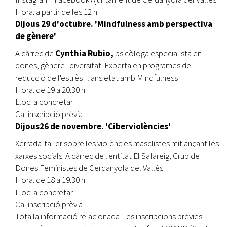
Hora: a partir de les 12 h
Dijous 29 d'octubre. 'Mindfulness amb perspectiva
de gènere'
A càrrec de
Cynthia Rubio,
psicòloga especialista en
dones, gènere i diversitat. Experta en programes de
reducció de l'estrès i l'ansietat amb Mindfulness
Hora: de 19 a 20:30 h
Lloc: a concretar
Cal inscripció prèvia
Dijous26 de novembre. 'Ciberviolències'
Xerrada-taller sobre les violències masclistes mitjançant les
xarxes socials. A càrrec de l'entitat El Safareig, Grup de
Dones Feministes de Cerdanyola del Vallès
Hora: de 18 a 19:30 h
Lloc: a concretar
Cal inscripció prèvia
Tota la informació relacionada i les inscripcions prèvies