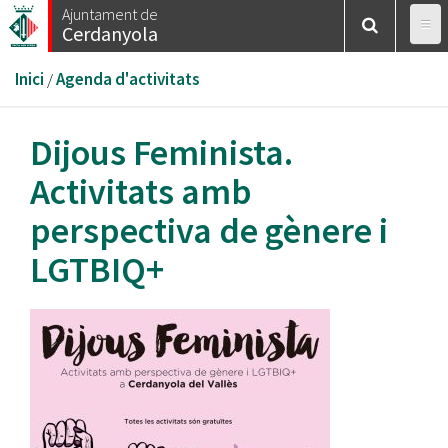
Vés
Ajuntament de
Cerdanyola
al
contingut
Esteu
Inici
/
Agenda d'activitats
aquí
Dijous Feminista.
Activitats amb
perspectiva de gènere i
LGTBIQ+