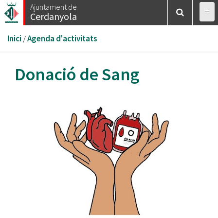
Vés
Ajuntament de
Cerdanyola
al
contingut
Esteu
Inici
/
Agenda d'activitats
aquí
Donació de Sang