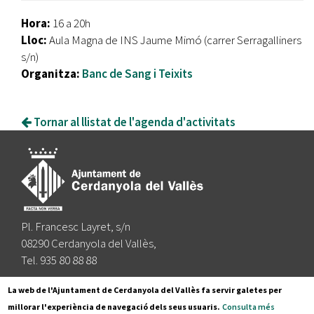
Hora:
16 a 20h
Lloc:
Aula Magna de INS Jaume Mimó (carrer Serragalliners
s/n)
Organitza:
Banc de Sang i Teixits
Tornar al llistat de l'agenda d'activitats
Pl. Francesc Layret, s/n
08290 Cerdanyola del Vallès,
Tel. 935 80 88 88
Segueix-nos a:
La web de l'Ajuntament de Cerdanyola del Vallès fa servir galetes per
millorar l'experiència de navegació dels seus usuaris.
Consulta més