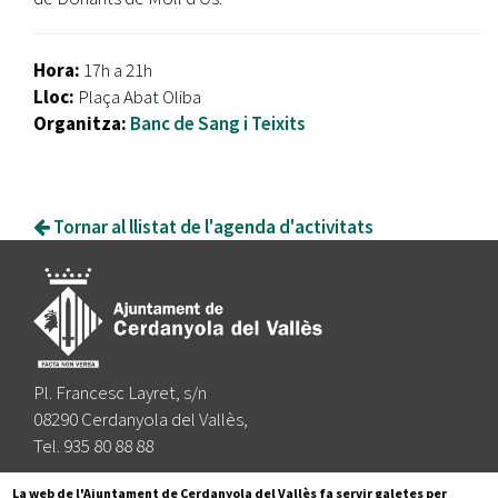
Hora:
17h a 21h
Lloc:
Plaça Abat Oliba
Organitza:
Banc de Sang i Teixits
Tornar al llistat de l'agenda d'activitats
Pl. Francesc Layret, s/n
08290 Cerdanyola del Vallès,
Tel. 935 80 88 88
Segueix-nos a:
La web de l'Ajuntament de Cerdanyola del Vallès fa servir galetes per