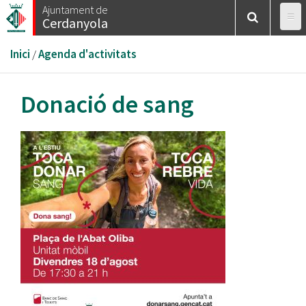
Vés
Ajuntament de
Cerdanyola
al
contingut
Esteu
Inici
/
Agenda d'activitats
aquí
Donació de sang