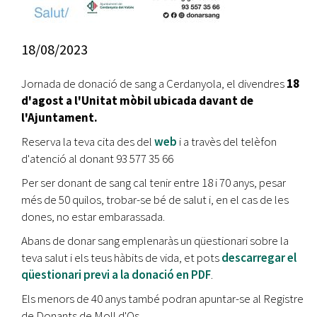
18/08/2023
Jornada de donació de sang a Cerdanyola, el divendres
18
d'agost a l'Unitat mòbil ubicada davant de
l'Ajuntament.
Reserva la teva cita des del
web
i a travès del telèfon
d'atenció al donant 93 577 35 66
Per ser donant de sang cal tenir entre 18 i 70 anys, pesar
més de 50 quilos, trobar-se bé de salut i, en el cas de les
dones, no estar embarassada.
Abans de donar sang emplenaràs un qüestionari sobre la
teva salut i els teus hàbits de vida, et pots
descarregar el
qüestionari previ a la donació en PDF
.
Els menors de 40 anys també podran apuntar-se al Registre
de Donants de Moll d'Os.