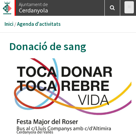
Vés
Ajuntament de
Cerdanyola
al
contingut
Esteu
Inici
/
Agenda d'activitats
aquí
Donació de sang